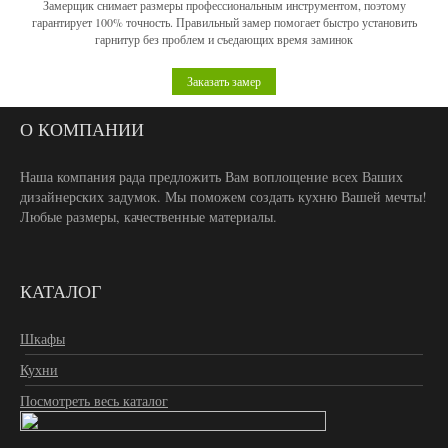
Замерщик снимает размеры профессиональным инструментом, поэтому
гарантирует 100% точность. Правильный замер помогает быстро установить
гарнитур без проблем и съедающих время заминок
Заказать замер
О КОМПАНИИ
Наша компания рада предложить Вам воплощение всех Ваших
дизайнерских задумок. Мы поможем создать кухню Вашей мечты!
Любые размеры, качественные материалы.
КАТАЛОГ
Шкафы
Кухни
Посмотреть весь каталог