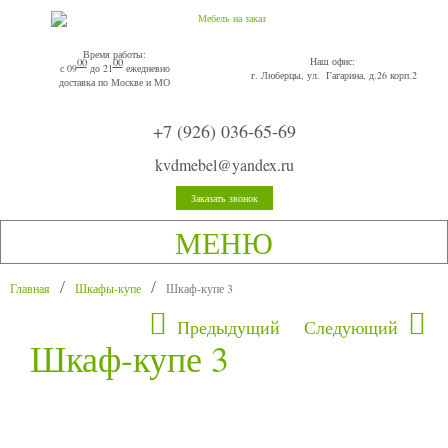
Время работы:
Наш офис:
00
00
с 09
до 21
ежедневно
г. Люберцы, ул. Гагарина, д.26 корп.2
доставка по Москве и МО
+7 (926) 036-65-69
kvdmebel@yandex.ru
Заказать звонок
МЕНЮ
Главная
Шкафы-купе
Шкаф-купе 3
Предыдущий
Следующий
Шкаф-купе 3