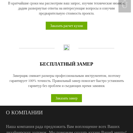
В кратчайшие сроки мы рассмотрим ваш запрос, изучим технические нюансы,
дадим развернутые ответы на интересующие вопросы и озвучим
предварительную стоимость проекта.
Заказать расчет кухни
БЕСПЛАТНЫЙ ЗАМЕР
Замерщик снимает размеры профессиональным инструментом, поэтому
гарантирует 100% точность. Правильный замер помогает быстро установить
гарнитур без проблем и съедающих время заминок
Заказать замер
О КОМПАНИИ
Наша компания рада предложить Вам воплощение всех Ваших
дизайнерских задумок. Мы поможем создать кухню Вашей мечты!