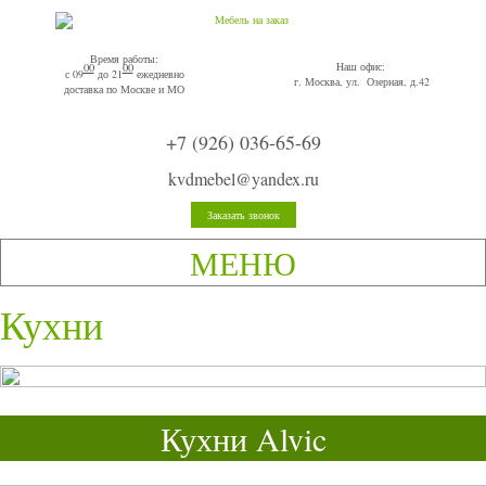
Время работы:
Наш офис:
00
00
с 09
до 21
ежедневно
г. Москва, ул. Озерная, д.42
доставка по Москве и МО
+7 (926) 036-65-69
kvdmebel@yandex.ru
Заказать звонок
МЕНЮ
Кухни
Кухни Alvic