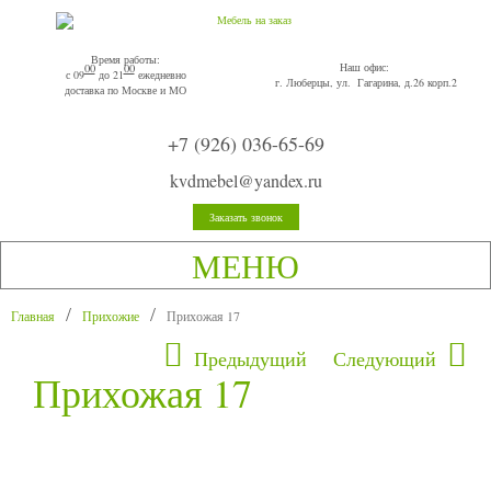
Время работы:
Наш офис:
00
00
с 09
до 21
ежедневно
г. Люберцы, ул. Гагарина, д.26 корп.2
доставка по Москве и МО
+7 (926) 036-65-69
kvdmebel@yandex.ru
Заказать звонок
МЕНЮ
Главная
Прихожие
Прихожая 17
Предыдущий
Следующий
Прихожая 17