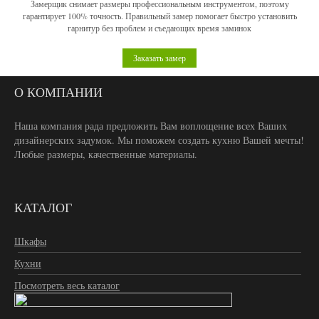
Замерщик снимает размеры профессиональным инструментом, поэтому
гарантирует 100% точность. Правильный замер помогает быстро установить
гарнитур без проблем и съедающих время заминок
Заказать замер
О КОМПАНИИ
Наша компания рада предложить Вам воплощение всех Ваших
дизайнерских задумок. Мы поможем создать кухню Вашей мечты!
Любые размеры, качественные материалы.
КАТАЛОГ
Шкафы
Кухни
Посмотреть весь каталог