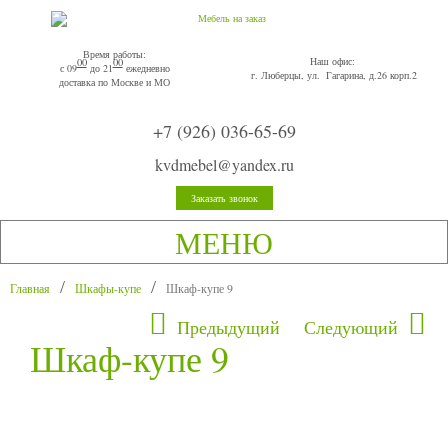
Время работы:
Наш офис:
00
00
с 09
до 21
ежедневно
г. Люберцы, ул. Гагарина, д.26 корп.2
доставка по Москве и МО
+7 (926) 036-65-69
kvdmebel@yandex.ru
Заказать звонок
МЕНЮ
Главная
Шкафы-купе
Шкаф-купе 9
Предыдущий
Следующий
Шкаф-купе 9