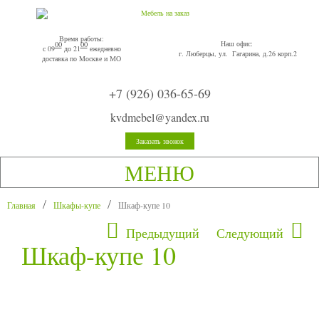
Время работы:
Наш офис:
00
00
с 09
до 21
ежедневно
г. Люберцы, ул. Гагарина, д.26 корп.2
доставка по Москве и МО
+7 (926) 036-65-69
kvdmebel@yandex.ru
Заказать звонок
МЕНЮ
Главная
Шкафы-купе
Шкаф-купе 10
Предыдущий
Следующий
Шкаф-купе 10