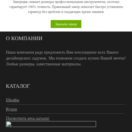
Замерщик снимает размеры профессиональным инструментом, поэтому
гарантирует 100% точность. Правильный замер помогает быстро установить
гарнитур без проблем и съедающих время заминок
Заказать замер
О КОМПАНИИ
Наша компания рада предложить Вам воплощение всех Ваших
дизайнерских задумок. Мы поможем создать кухню Вашей мечты!
Любые размеры, качественные материалы.
КАТАЛОГ
Шкафы
Кухни
Посмотреть весь каталог