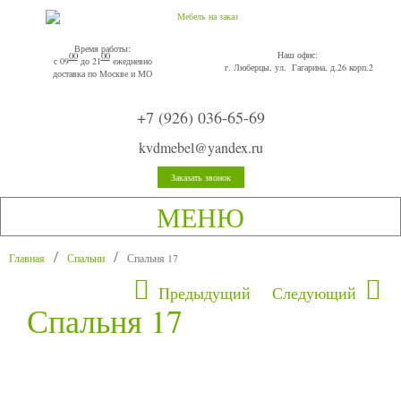
Время работы:
Наш офис:
00
00
с 09
до 21
ежедневно
г. Люберцы, ул. Гагарина, д.26 корп.2
доставка по Москве и МО
+7 (926) 036-65-69
kvdmebel@yandex.ru
Заказать звонок
МЕНЮ
Главная
Спальни
Спальня 17
Предыдущий
Следующий
Спальня 17