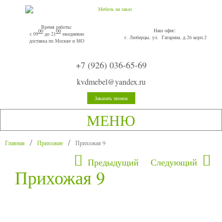
Время работы:
Наш офис:
00
00
с 09
до 21
ежедневно
г. Люберцы, ул. Гагарина, д.26 корп.2
доставка по Москве и МО
+7 (926) 036-65-69
kvdmebel@yandex.ru
Заказать звонок
МЕНЮ
Главная
Прихожие
Прихожая 9
Предыдущий
Следующий
Прихожая 9