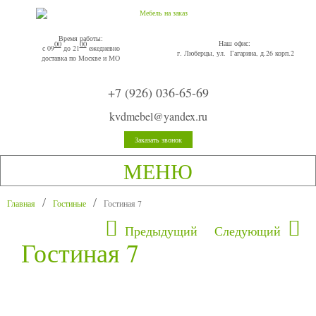
Время работы:
Наш офис:
00
00
с 09
до 21
ежедневно
г. Люберцы, ул. Гагарина, д.26 корп.2
доставка по Москве и МО
+7 (926) 036-65-69
kvdmebel@yandex.ru
Заказать звонок
МЕНЮ
Главная
Гостиные
Гостиная 7
Предыдущий
Следующий
Гостиная 7