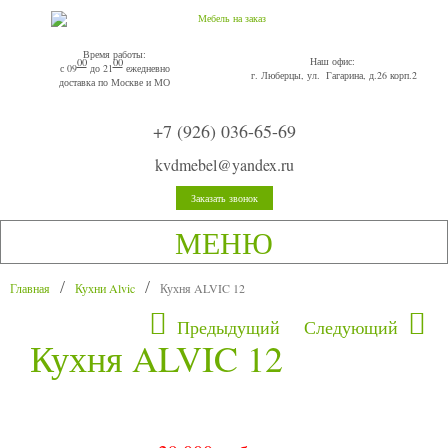
Время работы:
Наш офис:
00
00
с 09
до 21
ежедневно
г. Люберцы, ул. Гагарина, д.26 корп.2
доставка по Москве и МО
+7 (926) 036-65-69
kvdmebel@yandex.ru
Заказать звонок
МЕНЮ
Главная
Кухни Alvic
Кухня ALVIC 12
Предыдущий
Следующий
Кухня ALVIC 12