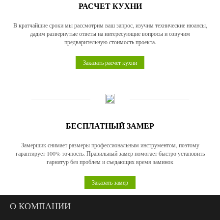
РАСЧЕТ КУХНИ
В кратчайшие сроки мы рассмотрим ваш запрос, изучим технические нюансы,
дадим развернутые ответы на интересующие вопросы и озвучим
предварительную стоимость проекта.
Заказать расчет кухни
БЕСПЛАТНЫЙ ЗАМЕР
Замерщик снимает размеры профессиональным инструментом, поэтому
гарантирует 100% точность. Правильный замер помогает быстро установить
гарнитур без проблем и съедающих время заминок
Заказать замер
О КОМПАНИИ