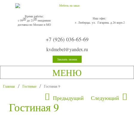
Время работы:
Наш офис:
00
00
с 09
до 21
ежедневно
г. Люберцы, ул. Гагарина, д.26 корп.2
доставка по Москве и МО
+7 (926) 036-65-69
kvdmebel@yandex.ru
Заказать звонок
МЕНЮ
Главная
Гостиные
Гостиная 9
Предыдущий
Следующий
Гостиная 9