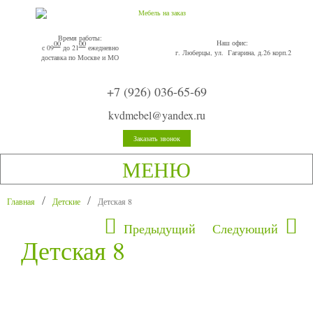
Время работы:
Наш офис:
00
00
с 09
до 21
ежедневно
г. Люберцы, ул. Гагарина, д.26 корп.2
доставка по Москве и МО
+7 (926) 036-65-69
kvdmebel@yandex.ru
Заказать звонок
МЕНЮ
Главная
Детские
Детская 8
Предыдущий
Следующий
Детская 8