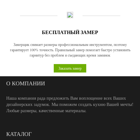
БЕСПЛАТНЫЙ ЗАМЕР
Замерщик снимает размеры профессиональным инструментом, поэтому
гарантирует 100% точность. Правильный замер помогает быстро установить
гарнитур без проблем и съедающих время заминок
Заказать замер
О КОМПАНИИ
Наша компания рада предложить Вам воплощение всех Ваших
дизайнерских задумок. Мы поможем создать кухню Вашей мечты!
Любые размеры, качественные материалы.
КАТАЛОГ