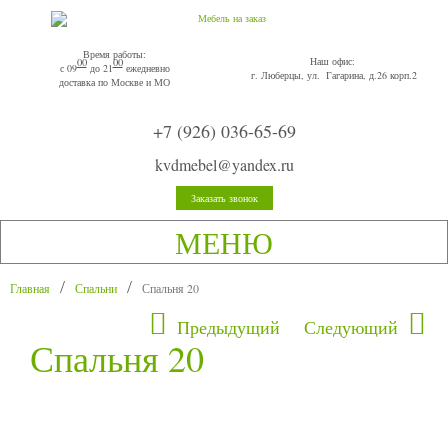
Время работы:
Наш офис:
00
00
с 09
до 21
ежедневно
г. Люберцы, ул. Гагарина, д.26 корп.2
доставка по Москве и МО
+7 (926) 036-65-69
kvdmebel@yandex.ru
Заказать звонок
МЕНЮ
Главная
Спальни
Спальня 20
Предыдущий
Следующий
Спальня 20