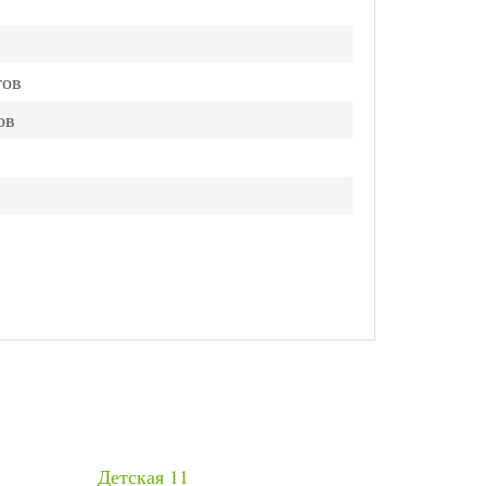
тов
ов
Детская 11