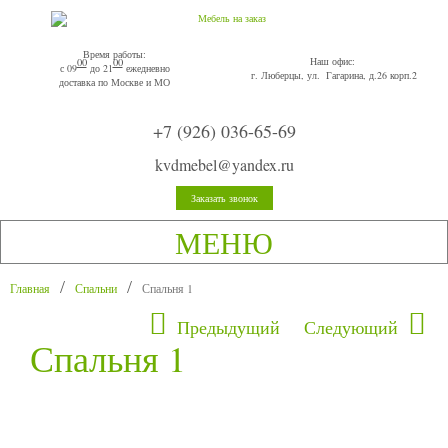
Время работы:
Наш офис:
00
00
с 09
до 21
ежедневно
г. Люберцы, ул. Гагарина, д.26 корп.2
доставка по Москве и МО
+7 (926) 036-65-69
kvdmebel@yandex.ru
Заказать звонок
МЕНЮ
Главная
Спальни
Спальня 1
Предыдущий
Следующий
Спальня 1