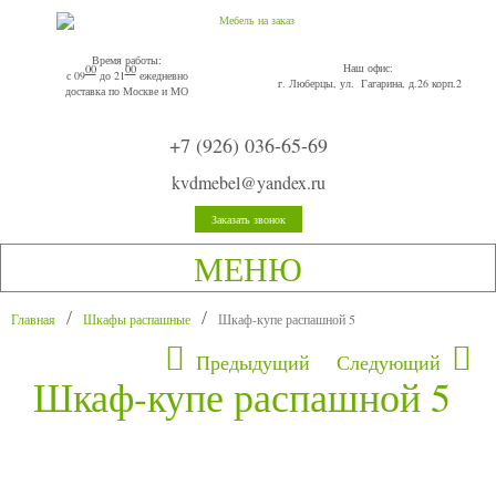
Время работы:
Наш офис:
00
00
с 09
до 21
ежедневно
г. Люберцы, ул. Гагарина, д.26 корп.2
доставка по Москве и МО
+7 (926) 036-65-69
kvdmebel@yandex.ru
Заказать звонок
МЕНЮ
Главная
Шкафы распашные
Шкаф-купе распашной 5
Предыдущий
Следующий
Шкаф-купе распашной 5