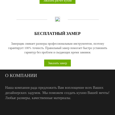
Заказать расчет кухни
БЕСПЛАТНЫЙ ЗАМЕР
Замерщик снимает размеры профессиональным инструментом, поэтому
гарантирует 100% точность. Правильный замер помогает быстро установить
гарнитур без проблем и съедающих время заминок
Заказать замер
О КОМПАНИИ
Наша компания рада предложить Вам воплощение всех Ваших
дизайнерских задумок. Мы поможем создать кухню Вашей мечты!
Любые размеры, качественные материалы.