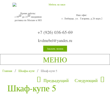
Время работы:
Наш офис:
00
00
с 09
до 21
ежедневно
г. Люберцы, ул. Гагарина, д.26 корп.2
доставка по Москве и МО
+7 (926) 036-65-69
kvdmebel@yandex.ru
Заказать звонок
МЕНЮ
Главная
Шкафы-купе
Шкаф-купе 5
Предыдущий
Следующий
Шкаф-купе 5