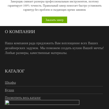
Замерщик снимает размеры профессиональным инструментом, поэтому
гарантирует 100% точность. Правильный замер помогает быстро установить
гарнитур без проблем и съедающих время заминок
Заказать замер
О КОМПАНИИ
Наша компания рада предложить Вам воплощение всех Ваших
дизайнерских задумок. Мы поможем создать кухню Вашей мечты!
Любые размеры, качественные материалы.
КАТАЛОГ
Шкафы
Кухни
Посмотреть весь каталог