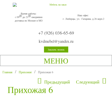
Время работы:
Наш офис:
00
00
с 09
до 21
ежедневно
г. Люберцы, ул. Гагарина, д.26 корп.2
доставка по Москве и МО
+7 (926) 036-65-69
kvdmebel@yandex.ru
Заказать звонок
МЕНЮ
Главная
Прихожие
Прихожая 6
Предыдущий
Следующий
Прихожая 6