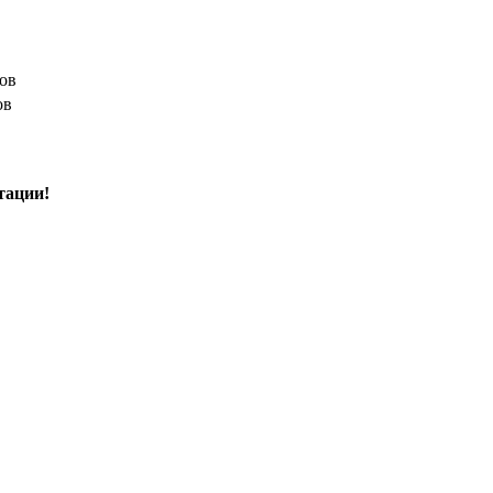
тов
ов
тации!