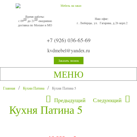
Время работы:
Наш офис:
00
00
с 09
до 21
ежедневно
г. Люберцы, ул. Гагарина, д.26 корп.2
доставка по Москве и МО
+7 (926) 036-65-69
kvdmebel@yandex.ru
Заказать звонок
МЕНЮ
Главная
Кухни Патина
Кухня Патина 5
Предыдущий
Следующий
Кухня Патина 5