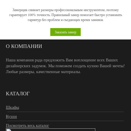
Замерщик снимает размеры профессиональным инструментом, поэтому
гарантирует 100% точность. Правильный замер помогает быстро установить
гарнитур без проблем и съедающих время заминок
Заказать замер
О КОМПАНИИ
Наша компания рада предложить Вам воплощение всех Ваших
дизайнерских задумок. Мы поможем создать кухню Вашей мечты!
Любые размеры, качественные материалы.
КАТАЛОГ
Шкафы
Кухни
Посмотреть весь каталог