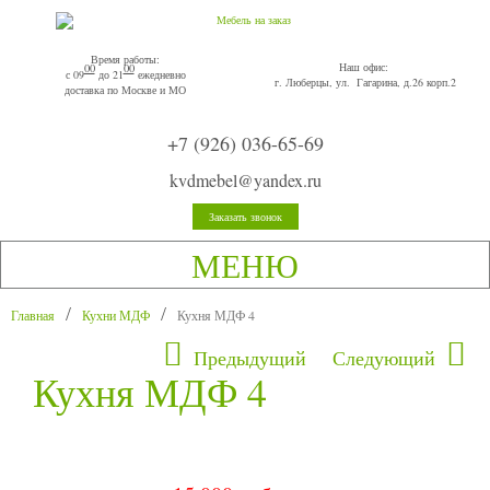
Время работы:
Наш офис:
00
00
с 09
до 21
ежедневно
г. Люберцы, ул. Гагарина, д.26 корп.2
доставка по Москве и МО
+7 (926) 036-65-69
kvdmebel@yandex.ru
Заказать звонок
МЕНЮ
Главная
Кухни МДФ
Кухня МДФ 4
Предыдущий
Следующий
Кухня МДФ 4