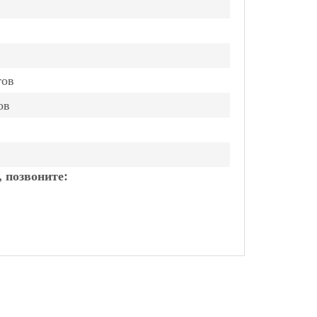
тов
ов
, позвоните: