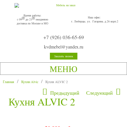
Время работы:
Наш офис:
00
00
с 09
до 21
ежедневно
г. Люберцы, ул. Гагарина, д.26 корп.2
доставка по Москве и МО
+7 (926) 036-65-69
kvdmebel@yandex.ru
Заказать звонок
МЕНЮ
Главная
Кухни Alvic
Кухня ALVIC 2
Предыдущий
Следующий
Кухня ALVIC 2