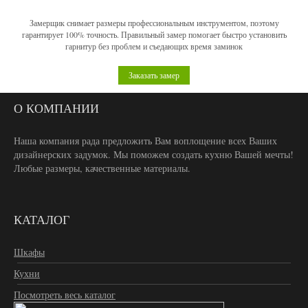
Замерщик снимает размеры профессиональным инструментом, поэтому
гарантирует 100% точность. Правильный замер помогает быстро установить
гарнитур без проблем и съедающих время заминок
Заказать замер
О КОМПАНИИ
Наша компания рада предложить Вам воплощение всех Ваших
дизайнерских задумок. Мы поможем создать кухню Вашей мечты!
Любые размеры, качественные материалы.
КАТАЛОГ
Шкафы
Кухни
Посмотреть весь каталог