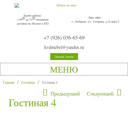
Время работы:
Наш офис:
00
00
с 09
до 21
ежедневно
г. Люберцы, ул. Гагарина, д.26 корп.2
доставка по Москве и МО
+7 (926) 036-65-69
kvdmebel@yandex.ru
Заказать звонок
МЕНЮ
Главная
Гостиные
Гостиная 4
Предыдущий
Следующий
Гостиная 4