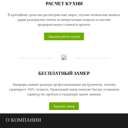
РАСЧЕТ КУХНИ
В кратчайшие сроки мы рассмотрим ваш запрос, изучим технические нюансы,
дадим развернутые ответы на интересующие вопросы и озвучим
предварительную стоимость проекта.
Заказать расчет кухни
БЕСПЛАТНЫЙ ЗАМЕР
Замерщик снимает размеры профессиональным инструментом, поэтому
гарантирует 100% точность. Правильный замер помогает быстро установить
гарнитур без проблем и съедающих время заминок
Заказать замер
О КОМПАНИИ