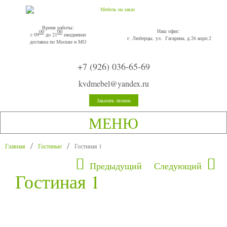
Время работы:
Наш офис:
00
00
с 09
до 21
ежедневно
г. Люберцы, ул. Гагарина, д.26 корп.2
доставка по Москве и МО
+7 (926) 036-65-69
kvdmebel@yandex.ru
Заказать звонок
МЕНЮ
Главная
Гостиные
Гостиная 1
Предыдущий
Следующий
Гостиная 1