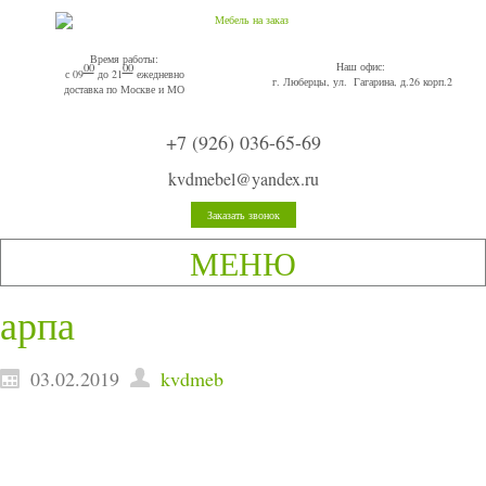
Время работы:
Наш офис:
00
00
с 09
до 21
ежедневно
г. Люберцы, ул. Гагарина, д.26 корп.2
доставка по Москве и МО
+7 (926) 036-65-69
kvdmebel@yandex.ru
Заказать звонок
МЕНЮ
арпа
03.02.2019
kvdmeb