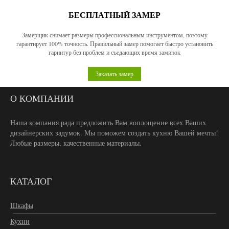
БЕСПЛАТНЫЙ ЗАМЕР
Замерщик снимает размеры профессиональным инструментом, поэтому
гарантирует 100% точность. Правильный замер помогает быстро установить
гарнитур без проблем и съедающих время заминок
Заказать замер
О КОМПАНИИ
Наша компания рада предложить Вам воплощение всех Ваших
дизайнерских задумок. Мы поможем создать кухню Вашей мечты!
Любые размеры, качественные материалы.
КАТАЛОГ
Шкафы
Кухни