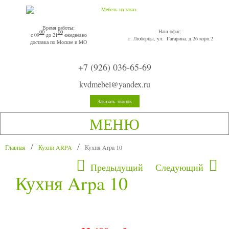
Время работы:
Наш офис:
00
00
с 09
до 21
ежедневно
г. Люберцы, ул. Гагарина, д.26 корп.2
доставка по Москве и МО
+7 (926) 036-65-69
kvdmebel@yandex.ru
Заказать звонок
МЕНЮ
Главная
Кухни ARPA
Кухня Arpa 10
Предыдущий
Следующий
Кухня Arpa 10