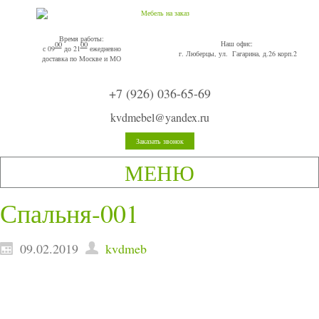
Время работы:
Наш офис:
00
00
с 09
до 21
ежедневно
г. Люберцы, ул. Гагарина, д.26 корп.2
доставка по Москве и МО
+7 (926) 036-65-69
kvdmebel@yandex.ru
Заказать звонок
МЕНЮ
Спальня-001
09.02.2019
kvdmeb