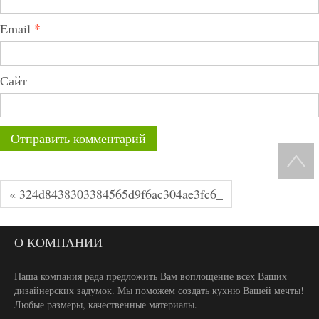
*
Email
Сайт
« 324d8438303384565d9f6ac304ae3fc6_
О КОМПАНИИ
Наша компания рада предложить Вам воплощение всех Ваших
дизайнерских задумок. Мы поможем создать кухню Вашей мечты!
Любые размеры, качественные материалы.