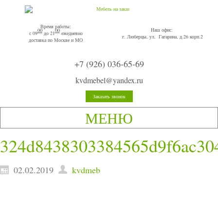
Время работы:
Наш офис:
00
00
с 09
до 21
ежедневно
г. Люберцы, ул. Гагарина, д.26 корп.2
доставка по Москве и МО
+7 (926) 036-65-69
kvdmebel@yandex.ru
Заказать звонок
МЕНЮ
324d8438303384565d9f6ac30
02.02.2019
kvdmeb